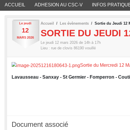
ACCUEIL
ADHESION AU CSC-V
INFOS PRATIQU
Accueil
Les évènements
Sortie du Jeudi 12 
Le
jeudi
12
SORTIE DU JEUDI 1
MARS
2026
Le
jeudi
12
mars
2026
de 14h à 17h
Lieu :
rue de clovis
86190
vouillé
Sortie du Mercredi 12 M
Lavausseau - Sanxay - St Germier - Fomperron - Coutier
Document associé