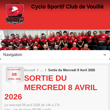
Panneau de gestion des cookies
Cyclo Sportif Club de Vouillé
Le
mercredi
Accueil
Sortie du Mercredi 8 Avril 2026
08
SORTIE DU
AVRIL
2026
MERCREDI 8 AVRIL
2026
Le
mercredi
08
avril
2026
de 14h à 17h
Lieu :
rue de clovis
86190
vouillé