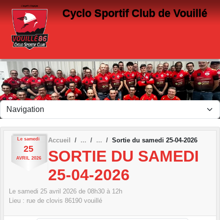
Panneau de gestion des cookies
Cyclo Sportif Club de Vouillé
Le
samedi
Accueil
Sortie du samedi 25-04-2026
25
SORTIE DU SAMEDI
AVRIL
2026
25-04-2026
Le
samedi
25
avril
2026
de 08h30 à 12h
Lieu :
rue de clovis
86190
vouillé