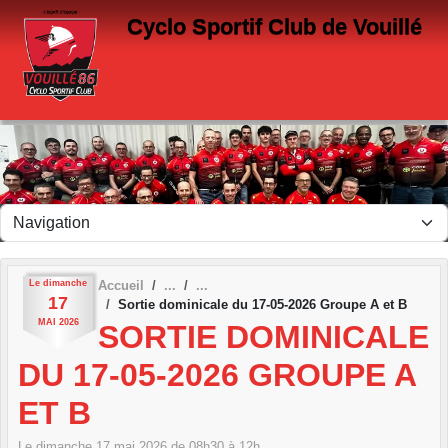
Panneau de gestion des cookies
Cyclo Sportif Club de Vouillé
Le
dimanche
Accueil
17
Sortie dominicale du 17-05-2026 Groupe A et B
MAI
2026
SORTIE DOMINICALE
DU 17-05-2026 GROUPE A
ET B
Le
dimanche
17
mai
2026
de 08h30 à 12h