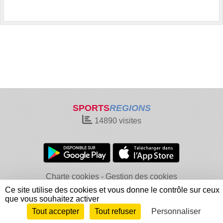
SPORTS
REGIONS
14890
visites
Charte cookies
Gestion des cookies
Informations légales
Signaler un contenu inapproprié
Ce site utilise des cookies et vous donne le contrôle sur ceux
que vous souhaitez activer
Tout accepter
Tout refuser
Personnaliser
Envie de participer ?
Connexion