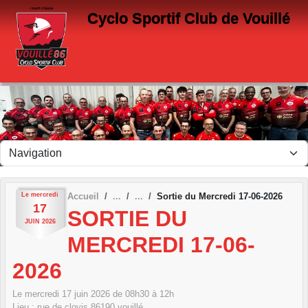
Panneau de gestion des cookies
Cyclo Sportif Club de Vouillé
Le
mercredi
Accueil
Sortie du Mercredi 17-06-2026
17
SORTIE DU
JUIN
2026
MERCREDI 17-06-
2026
Le
mercredi
17
juin
2026
de 08h30 à 12h
Lieu :
rue de clovis
86190
vouillé