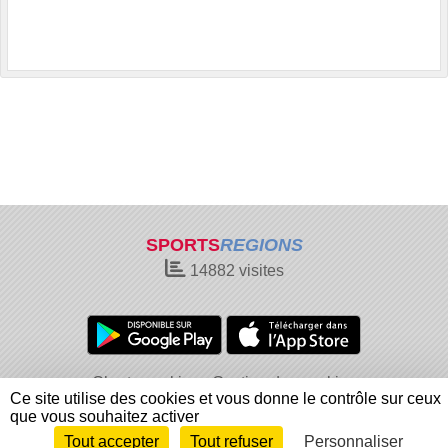
SPORTS
REGIONS
14882
visites
Charte cookies
Gestion des cookies
Ce site utilise des cookies et vous donne le contrôle sur ceux
Informations légales
Signaler un contenu inapproprié
que vous souhaitez activer
Tout accepter
Tout refuser
Personnaliser
Envie de participer ?
Connexion